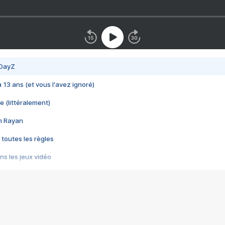
 DayZ
 a 13 ans (et vous l'avez ignoré)
e (littéralement)
im Rayan
 toutes les règles
s les jeux vidéo
us choquant de Rockstar ? - Le scandale BULLY
e plus moche de Steam
du RÊVE tourne au CAUCHEMAR