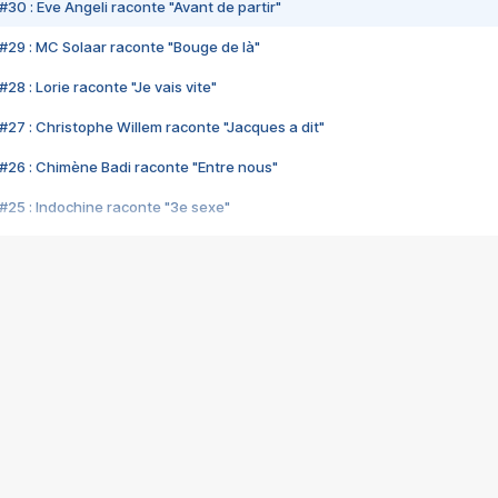
#30 : Eve Angeli raconte "Avant de partir"
#29 : MC Solaar raconte "Bouge de là"
28 : Lorie raconte "Je vais vite"
#27 : Christophe Willem raconte "Jacques a dit"
#26 : Chimène Badi raconte "Entre nous"
#25 : Indochine raconte "3e sexe"
#24 : Zaho raconte "C'est chelou"
#23 : Patrick Bruel raconte "Au café des délices"
#22 : Kyo raconte "Le chemin"
#21 : Nolwenn Leroy raconte "Cassé"
#20 : Patrick Hernandez raconte "Born to be alive"
#19 : Lorie raconte "Près de moi"
#18 : Michael Jones raconte "A nos actes manqués" (avec Jean-Jacque