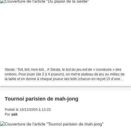
Siesta : Toit, toit, mon toit... A Siesta, le but du jeu est de « construire » des
ombres. Pour jouer (de 2 à 4 joueurs), on met le plateau de jeu au milieu de
la table et on donne à chaque joueur ses toits (chacun en reçoit 15 d’une
certaine couleur)....
Tournoi parisien de mah-jong
Publié le 10/12/2005 à 13:22
Par
pak